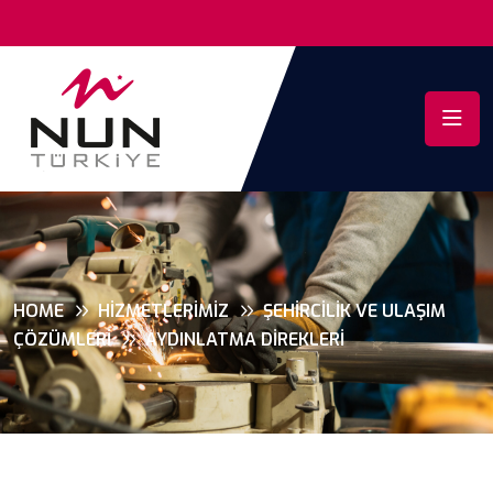
HOME
HIZMETLERIMIZ
ŞEHIRCILIK VE ULAŞIM
ÇÖZÜMLERI
AYDINLATMA DIREKLERI